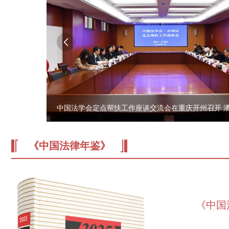
副主编：徐晓平
副社长：李琛

电子信箱：flnj1404@263.net
联系电话：66113851、66132736
中国法学会定点帮扶工作座谈交流会在重庆开州召开 
《中国法律年鉴》
《中国
...